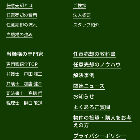
任意売却とは
ご挨拶
任意売却の費用
法人概要
任意売却の流れ
スタッフ紹介
当機構の強み
当機構の専門家
任意売却の教科書
専門家紹介TOP
任意売却のノウハウ
弁護士 戸田 照三
解決事例
弁護士 加唐 健介
関連ニュース
司法書士 髙橋 哲
お知らせ
税理士 樋口 敬道
よくあるご質問
物件の投資・購入をお考
えの方
プライバシーポリシー