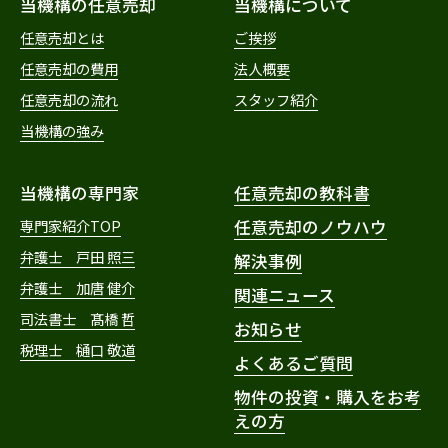
当機構の任意売却
当機構について
任意売却とは
ご挨拶
任意売却の費用
法人概要
任意売却の流れ
スタッフ紹介
当機構の強み
当機構の専門家
任意売却の教科書
専門家紹介TOP
任意売却のノウハウ
弁護士 戸田 照三
解決事例
弁護士 加唐 健介
関連ニュース
司法書士 髙橋 哲
お知らせ
税理士 樋口 敬道
よくあるご質問
物件の投資・購入をお考
えの方