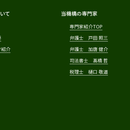
いて
当機構の専門家
専門家紹介TOP
要
弁護士 戸田 照三
フ紹介
弁護士 加唐 健介
司法書士 髙橋 哲
税理士 樋口 敬道