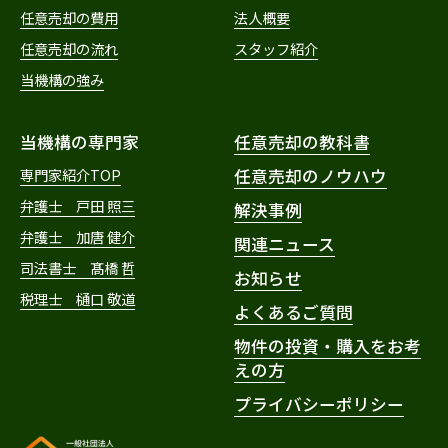
任意売却の費用
法人概要
任意売却の流れ
スタッフ紹介
当機構の強み
当機構の専門家
任意売却の教科書
専門家紹介TOP
任意売却のノウハウ
弁護士 戸田 照三
解決事例
弁護士 加唐 健介
関連ニュース
司法書士 髙橋 哲
お知らせ
税理士 樋口 敬道
よくあるご質問
物件の投資・購入をお考
えの方
プライバシーポリシー