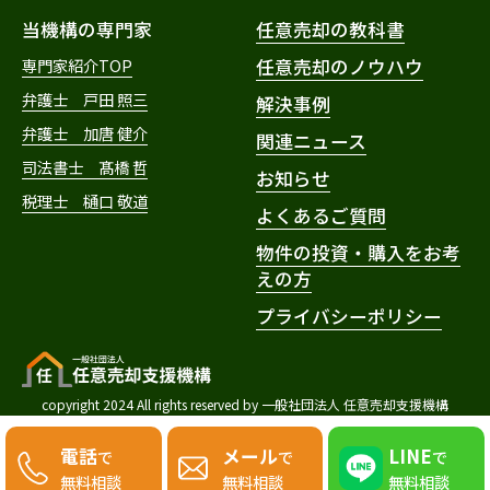
当機構の専門家
任意売却の教科書
専門家紹介TOP
任意売却のノウハウ
弁護士 戸田 照三
解決事例
弁護士 加唐 健介
関連ニュース
司法書士 髙橋 哲
お知らせ
税理士 樋口 敬道
よくあるご質問
物件の投資・購入をお考
えの方
プライバシーポリシー
copyright 2024 All rights reserved by 一般社団法人 任意売却支援機構
電話
メール
LINE
で
で
で
無料相談
無料相談
無料相談