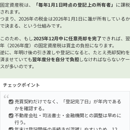
固定資産税は、
「毎年1月1日時点の登記上の所有者」
に課
されます。
つまり、2026年の税金は2026年1月1日に誰が所有しているか
で決まる、という仕組みです。
このため、もし
2025年12月中に任意売却を完了
できれば、
年（2026年度）の固定資産税は買主の負担になります。
逆に、年明け後の引き渡しや登記になると、たとえ売却契約を
済ませていても
翌年度分を自分で負担
しなければならないケ
スが多いのです。
チェックポイント
売買契約だけでなく、「登記完了日」が年内である
かを確認する。
不動産会社・司法書士・金融機関との調整は早めに
行う。
年末は登記関係の手続きが混雑しやすいため、12