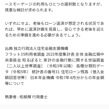
ースモーゲージの利用もひとつの選択肢となりますが、
慎重な検討が求められます。
いずれにせよ、老後もローン返済が想定される状況であ
れば、早めに返済計画を見直し、安心できる老後を迎え
るための準備を進める必要があるでしょう。
出典 独立行政法人住宅金融支援機構
フラット35利用者調査 2023年度集計表 全体 金融広報中
央委員会 知るぽると 家計の金融行動に関する世論調査
［二人以上世帯調査］（令和3年以降） 各種分類別デー
タ（令和5年） 統計表の番号31 住宅ローン残高（借入金
額回答世帯） 日本年金機構 令和7年4月分からの年金額
等について
執筆者 : 柘植輝 行政書士