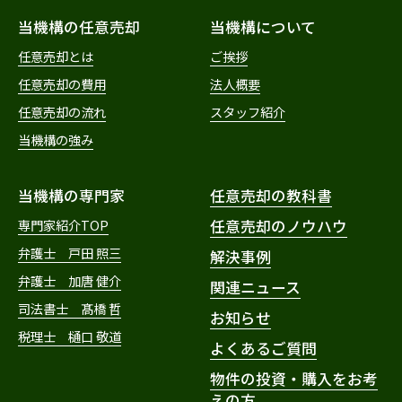
当機構の任意売却
当機構について
任意売却とは
ご挨拶
任意売却の費用
法人概要
任意売却の流れ
スタッフ紹介
当機構の強み
当機構の専門家
任意売却の教科書
専門家紹介TOP
任意売却のノウハウ
弁護士 戸田 照三
解決事例
弁護士 加唐 健介
関連ニュース
司法書士 髙橋 哲
お知らせ
税理士 樋口 敬道
よくあるご質問
物件の投資・購入をお考
えの方