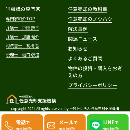
当機構の専門家
任意売却の教科書
専門家紹介TOP
任意売却のノウハウ
弁護士 戸田 照三
解決事例
弁護士 加唐 健介
関連ニュース
司法書士 髙橋 哲
お知らせ
税理士 樋口 敬道
よくあるご質問
物件の投資・購入をお考
えの方
プライバシーポリシー
copyright 2024 All rights reserved by 一般社団法人 任意売却支援機構
電話
メール
LINE
で
で
で
無料相談
無料相談
無料相談